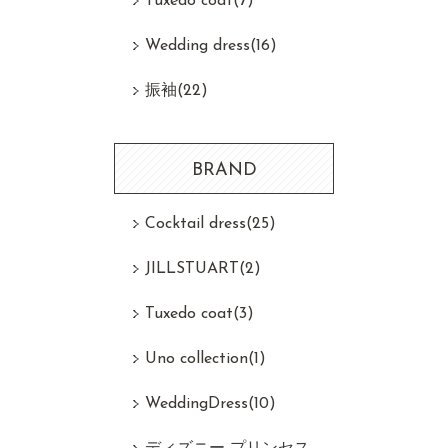
Tuxedo coat
(7)
Wedding dress
(16)
振袖
(22)
BRAND
Cocktail dress
(25)
JILLSTUART
(2)
Tuxedo coat
(3)
Uno collection
(1)
WeddingDress
(10)