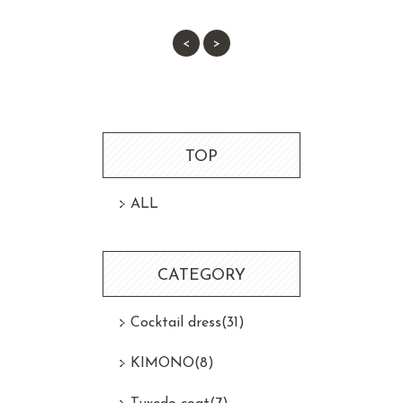
<
>
NEWS INFO & BLOG
Face book
Tel : 096-288-1231
TOP
ALL
来店ご予約
CATEGORY
CONTACT
Cocktail dress
(31)
KIMONO
(8)