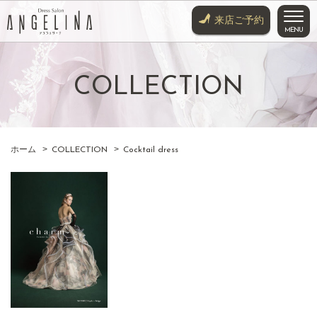
来店ご予約
COLLECTION
HOME
SERVICE
COLLECTION
ホーム
COLLECTION
Cocktail dress
COLOR DRESS
KIMONO
SHOP
ACCESS
WEDDING DRESS
TUXEDO COAT