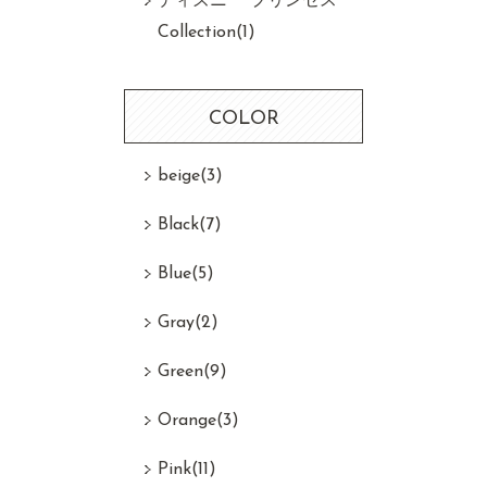
ディズニー プリンセス
Collection
(1)
COLOR
beige
(3)
Black
(7)
Blue
(5)
Gray
(2)
Green
(9)
Orange
(3)
Pink
(11)