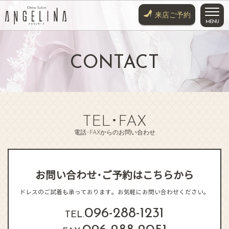
来店ご予約
CONTACT
HOME
SERVICE
COLLECTION
･
TEL
FAX
電話･FAXからのお問い合わせ
COLOR DRESS
KIMONO
お問い合わせ･
ご予約はこちらから
SHOP
ACCESS
ドレスのご試着も承っております。
お気軽にお問い合わせください。
-
-
096
288
1231
TEL.
WEDDING DRESS
TUXEDO COAT