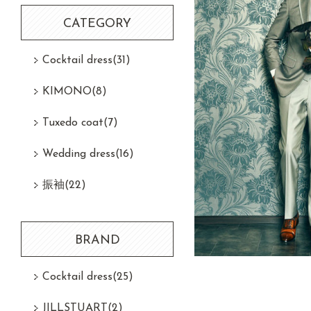
CATEGORY
Cocktail dress
(31)
KIMONO
(8)
Tuxedo coat
(7)
Wedding dress
(16)
振袖
(22)
BRAND
Cocktail dress
(25)
JILLSTUART
(2)