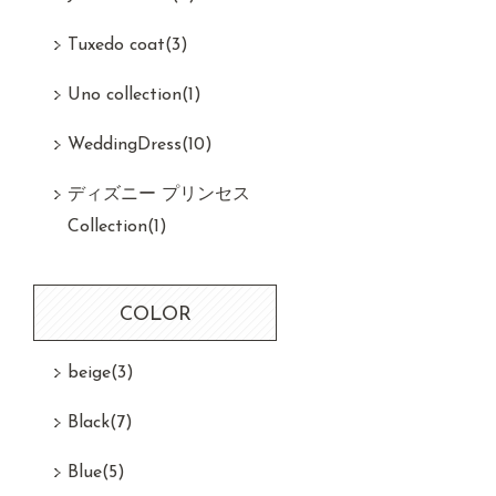
Tuxedo coat
(3)
Uno collection
(1)
WeddingDress
(10)
ディズニー プリンセス
Collection
(1)
COLOR
beige
(3)
Black
(7)
Blue
(5)