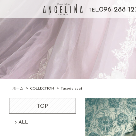
096-288-12
TEL.
ホーム
COLLECTION
Tuxedo coat
TOP
ALL