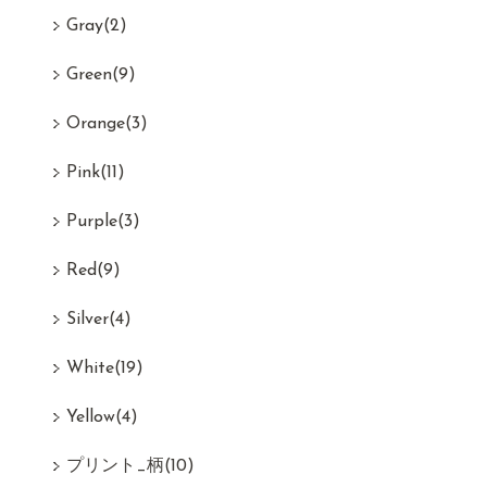
Gray
(2)
Green
(9)
Orange
(3)
Pink
(11)
Purple
(3)
Red
(9)
Silver
(4)
White
(19)
Yellow
(4)
プリント_柄
(10)