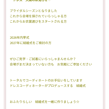
ドレス 入荷のお知らせ ◌
ブライダルシーズンとなりました
NEWS INFO & BLOG
Face book
これから会場を探されていらっしゃる方
これからお衣裳選びをスタートされる方
2026年内挙式
Tel : 096-288-1231
2027年に結婚式をご検討の方
来店ご予約
ぜひご見学・ご試着にいらっしゃまんせんか？
会場がまだ決まっていない方も お気軽にご参加ください
CONTACT
トータルでコーディネートのお手伝いをしています
ドレスコーディネーターがプロデュースする 結婚式
おふたりらしい 結婚式を一緒に作りましょう☆